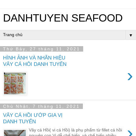
DANHTUYEN SEAFOOD
▼
Thứ Bảy, 27 tháng 11, 2021
HÌNH ẢNH VÀ NHÃN HIỆU
VÂY CÁ HÔI DANH TUYẾN
›
Chủ Nhật, 7 tháng 11, 2021
VÂY CÁ HỒI ƯỚP GIA VỊ
DANH TUYẾN
›
Vây cá Hồi( vi cá Hồi) là phụ phẩm từ fillet cá hồi
nguyên con.Vi dễ chế biến, và chế biến nhiều