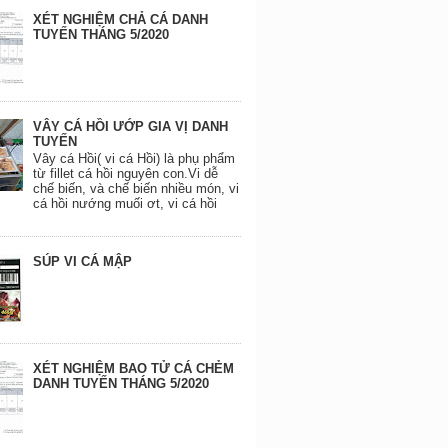
XÉT NGHIỆM CHẢ CÁ DANH
TUYẾN THÁNG 5/2020
VÂY CÁ HỒI ƯỚP GIA VỊ DANH
TUYẾN
Vây cá Hồi( vi cá Hồi) là phụ phẩm
từ fillet cá hồi nguyên con.Vi dễ
chế biến, và chế biến nhiều món, vi
cá hồi nướng muối ơt, vi cá hồi
SÚP VI CÁ MẬP
XÉT NGHIỆM BAO TỬ CÁ CHẺM
DANH TUYẾN THÁNG 5/2020