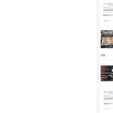
chi...