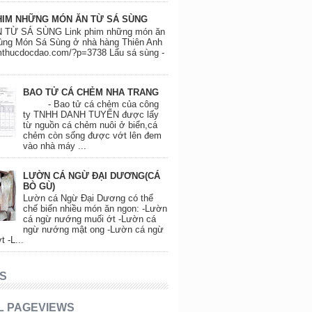
HIM NHỮNG MÓN ĂN TỪ SÁ SÙNG
 TỪ SÁ SÙNG Link phim những món ăn
ùng Món Sá Sùng ở nhà hàng Thiên Anh
amthucdocdao.com/?p=3738 Lẩu sá sùng -
BAO TỬ CÁ CHẺM NHA TRANG
- Bao tử cá chẻm của công
ty TNHH DANH TUYẾN được lấy
từ nguồn cá chẻm nuôi ở biển,cá
chẻm còn sống được vớt lên đem
vào nhà máy ...
LƯỜN CÁ NGỪ ĐẠI DƯƠNG(CÁ
BÒ GÙ)
Lườn cá Ngừ Đại Dương có thể
chế biến nhiều món ăn ngon: -Lườn
cá ngừ nướng muối ớt -Lườn cá
ngừ nướng mật ong -Lườn cá ngừ
t -L...
S
L PAGEVIEWS