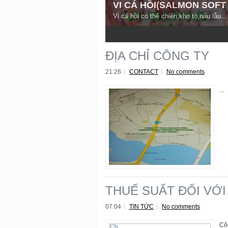
VI CÁ HỒI(SALMON SOFT
Vi cá hồi có thể chiên,kho tộ,nấu lẫu...
3
4
5
ĐỊA CHỈ CÔNG TY
21:26
CONTACT
No comments
...
THUẾ SUẤT ĐỐI VỚI
07:04
TIN TỨC
No comments
Cô