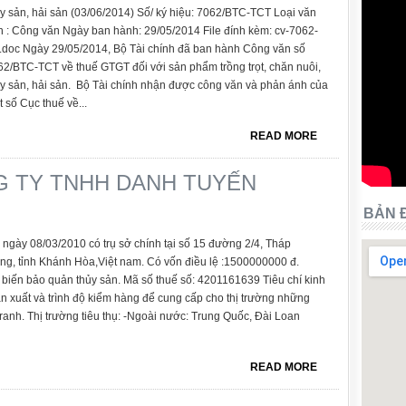
y sản, hải sản (03/06/2014) Số/ ký hiệu: 7062/BTC-TCT Loại văn
n : Công văn Ngày ban hành: 29/05/2014 File đính kèm: cv-7062-
c.doc Ngày 29/05/2014, Bộ Tài chính đã ban hành Công văn số
62/BTC-TCT về thuế GTGT đối với sản phẩm trồng trọt, chăn nuôi,
ủy sản, hải sản. Bộ Tài chính nhận được công văn và phản ánh của
 số Cục thuế về...
READ MORE
G TY TNHH DANH TUYẾN
BẢN 
ày 08/03/2010 có trụ sở chính tại số 15 đường 2/4, Tháp
g, tỉnh Khánh Hòa,Việt nam. Có vốn điều lệ :1500000000 đ.
ế biến bảo quản thủy sản. Mã số thuế số: 4201161639 Tiêu chí kinh
sản xuất và trình độ kiểm hàng để cung cấp cho thị trường những
tranh. Thị trường tiêu thụ: -Ngoài nước: Trung Quốc, Đài Loan
READ MORE