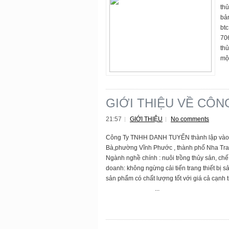
thủ
bả
bt
70
th
một
GIỚI THIỆU VỀ CÔN
21:57
GIỚI THIỆU
No comments
Công Ty TNHH DANH TUYẾN thành lập vào ng
Bà,phường Vĩnh Phước , thành phố Nha Tran
Ngành nghề chính : nuôi trồng thủy sản, ch
doanh: không ngừng cải tiến trang thiết bị 
sản phẩm có chất lượng tốt với giá cả cạnh 
...