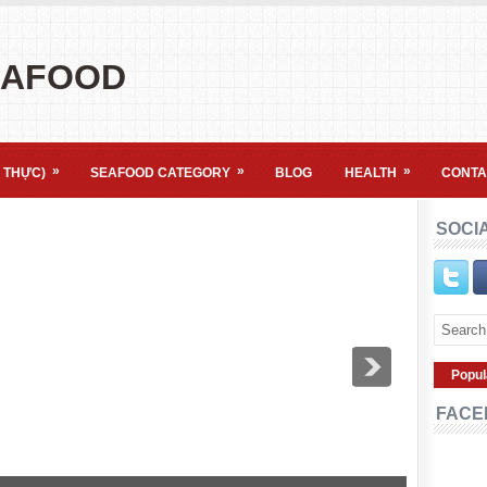
EAFOOD
»
»
»
 THỰC)
SEAFOOD CATEGORY
BLOG
HEALTH
CONTA
SOCI
Popul
FACE