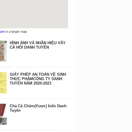
nam
in a larger map
HÌNH ẢNH VÀ NHÃN HIỆU VÂY
CÁ HÔI DANH TUYẾN
GIẤY PHÉP AN TOÀN VỆ SINH
THỰC PHẨMCÔNG TY DANH
TUYẾN NĂM 2020-2023
Chả Cá Chẻm(Vược) biển Danh
Tuyến