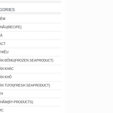
GORIES
HẺM
NẤU(RECIPE)
CÁ
ACT
THIỆU
SẢN ĐÔNG(FROZEN SEAPRODUCT)
ẢN KHÁC
ẢN KHÔ
SẢN TƯƠI(FRESH SEAPRODUCT)
TH
PHẨM(BY-PRODUCTS)
ỨC