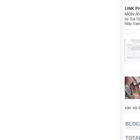
LINK P
MÓN ĂN
từ Sá S
http://
...
xào sả ớ
BLOG
TOTA