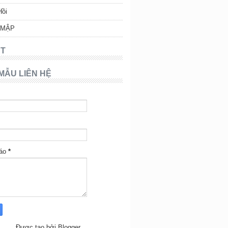
Hồi
 MẬP
T
MẪU LIÊN HỆ
báo
*
Được tạo bởi
Blogger
.