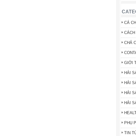
CATE
CÁ C
CÁCH 
CHẢ 
CONT
GIỚI 
HẢI 
HẢI S
HẢI S
HẢI 
HEAL
PHỤ 
TIN T