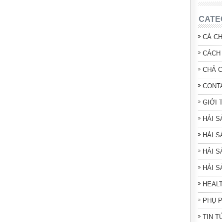
CATE
CÁ C
CÁCH 
CHẢ 
CONT
GIỚI 
HẢI 
HẢI S
HẢI S
HẢI 
HEAL
PHỤ 
TIN T