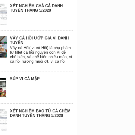
XÉT NGHIỆM CHẢ CÁ DANH
TUYẾN THÁNG 5/2020
VÂY CÁ HỒI ƯỚP GIA VỊ DANH
TUYẾN
Vây cá Hồi( vi cá Hồi) là phụ phẩm
từ fillet cá hồi nguyên con.Vi dễ
chế biến, và chế biến nhiều món, vi
cá hồi nướng muối ơt, vi cá hồi
SÚP VI CÁ MẬP
XÉT NGHIỆM BAO TỬ CÁ CHẺM
DANH TUYẾN THÁNG 5/2020