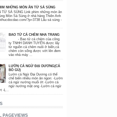
HIM NHỮNG MÓN ĂN TỪ SÁ SÙNG
 TỪ SÁ SÙNG Link phim những món ăn
ùng Món Sá Sùng ở nhà hàng Thiên Anh
amthucdocdao.com/?p=3738 Lẩu sá sùng -
BAO TỬ CÁ CHẺM NHA TRANG
- Bao tử cá chẻm của công
ty TNHH DANH TUYẾN được lấy
từ nguồn cá chẻm nuôi ở biển,cá
chẻm còn sống được vớt lên đem
vào nhà máy ...
LƯỜN CÁ NGỪ ĐẠI DƯƠNG(CÁ
BÒ GÙ)
Lườn cá Ngừ Đại Dương có thể
chế biến nhiều món ăn ngon: -Lườn
cá ngừ nướng muối ớt -Lườn cá
ngừ nướng mật ong -Lườn cá ngừ
t -L...
S
L PAGEVIEWS