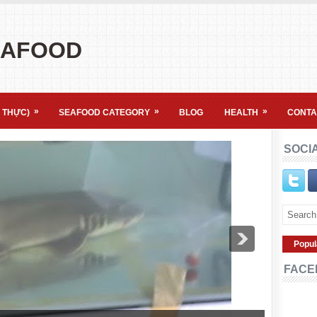
EAFOOD
»
»
»
 THỰC)
SEAFOOD CATEGORY
BLOG
HEALTH
CONTA
SOCI
Popul
FACE