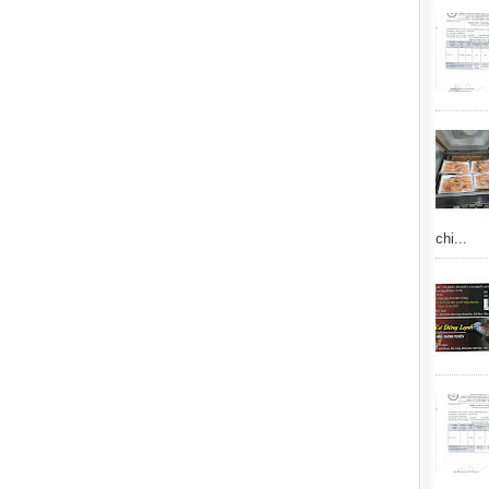
chi...