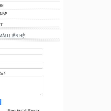
Hồi
 MẬP
T
MẪU LIÊN HỆ
báo
*
Được tạo bởi
Blogger
.