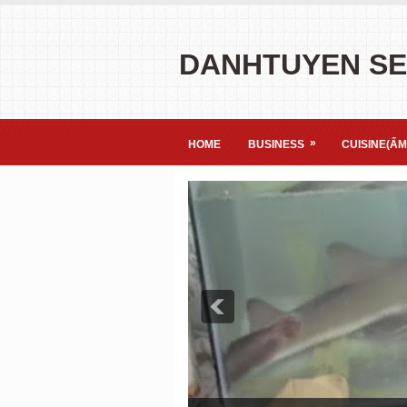
DANHTUYEN S
»
HOME
BUSINESS
CUISINE(ẨM