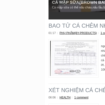
CÁ MẬP SỮA(BROWN BA
Cá mập sữa có thể nấu cháo,nấu lẫu,l
3
4
5
BAO TỬ CÁ CHẺM N
01:17
PHỤ PHẨM(BY-PRODUCTS)
1 
- 
ng
nhà
ch
cá
ớt
100
XÉT NGHIỆM CÁ CHẺ
06:06
HEALTH
1 comment