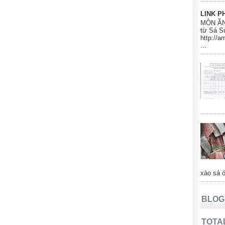
LINK P
MÓN ĂN
từ Sá S
http://
...
xào sả ớ
BLOG
TOTA