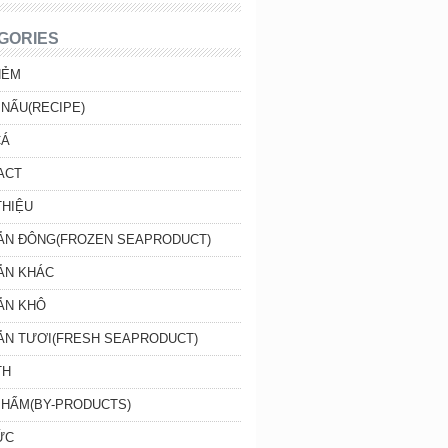
GORIES
HẺM
NẤU(RECIPE)
CÁ
ACT
THIỆU
SẢN ĐÔNG(FROZEN SEAPRODUCT)
ẢN KHÁC
ẢN KHÔ
SẢN TƯƠI(FRESH SEAPRODUCT)
TH
PHẨM(BY-PRODUCTS)
ỨC