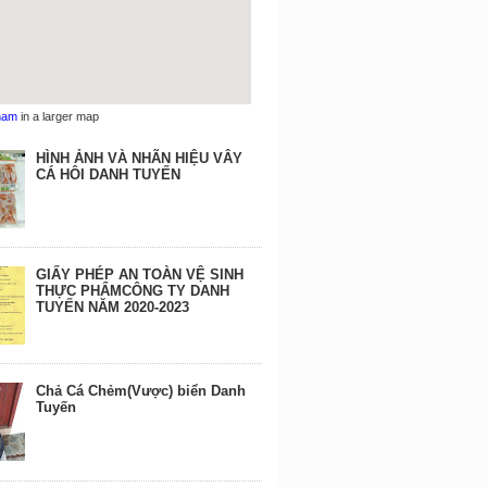
nam
in a larger map
HÌNH ẢNH VÀ NHÃN HIỆU VÂY
CÁ HÔI DANH TUYẾN
GIẤY PHÉP AN TOÀN VỆ SINH
THỰC PHẨMCÔNG TY DANH
TUYẾN NĂM 2020-2023
Chả Cá Chẻm(Vược) biển Danh
Tuyến