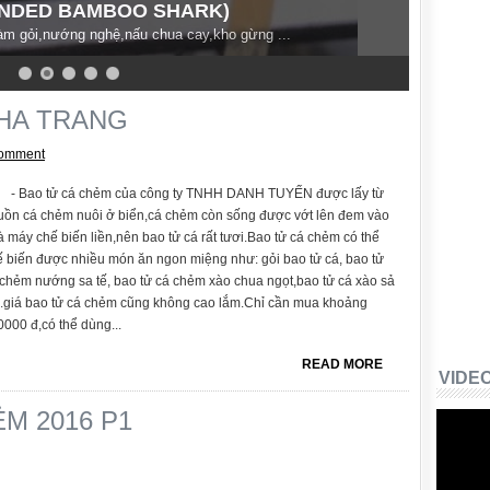
NDED BAMBOO SHARK)
àm gỏi,nướng nghệ,nấu chua cay,kho gừng ...
HA TRANG
comment
Bao tử cá chẻm của công ty TNHH DANH TUYẾN được lấy từ
uồn cá chẻm nuôi ở biển,cá chẻm còn sống được vớt lên đem vào
 máy chế biến liền,nên bao tử cá rất tươi.Bao tử cá chẻm có thể
ế biến được nhiều món ăn ngon miệng như: gỏi bao tử cá, bao tử
 chẻm nướng sa tế, bao tử cá chẻm xào chua ngọt,bao tử cá xào sả
...giá bao tử cá chẻm cũng không cao lắm.Chỉ cần mua khoảng
000 đ,có thể dùng...
READ MORE
VIDE
M 2016 P1