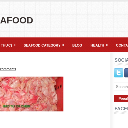
EAFOOD
»
»
»
 THỰC)
SEAFOOD CATEGORY
BLOG
HEALTH
CONTA
SOCI
 comments
Popul
FACE