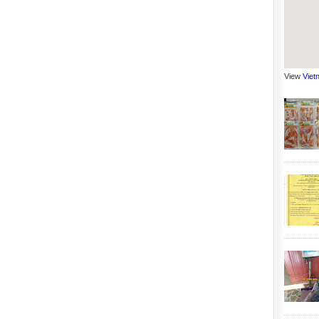
View
Viet