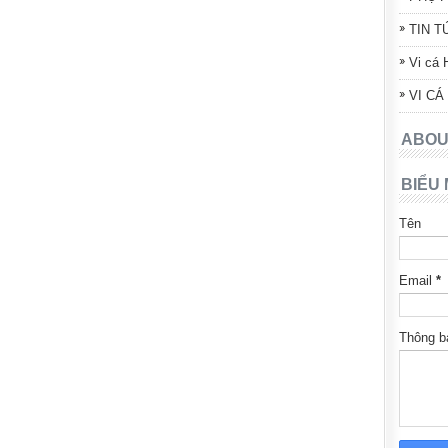
TIN T
Vi cá 
VI CÁ
ABOU
BIỂU 
Tên
Email
*
Thông 