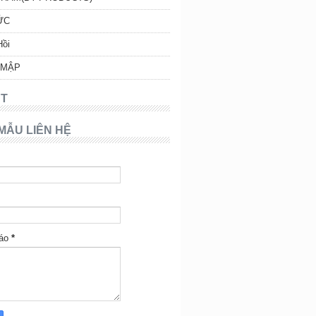
ỨC
Hồi
 MẬP
T
MẪU LIÊN HỆ
báo
*