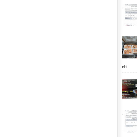
chi...