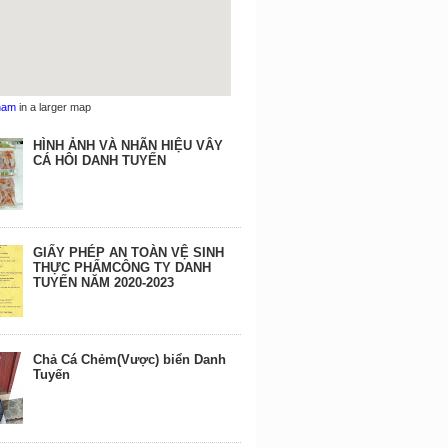
nam
in a larger map
HÌNH ẢNH VÀ NHÃN HIỆU VÂY
CÁ HÔI DANH TUYẾN
GIẤY PHÉP AN TOÀN VỆ SINH
THỰC PHẨMCÔNG TY DANH
TUYẾN NĂM 2020-2023
Chả Cá Chẻm(Vược) biển Danh
Tuyến