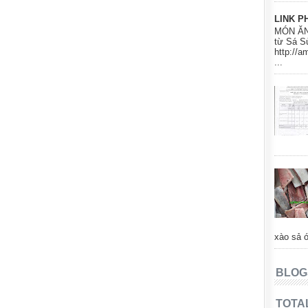
LINK P
MÓN ĂN
từ Sá S
http://
...
xào sả ớ
BLOG
TOTA