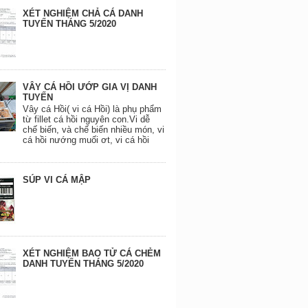
XÉT NGHIỆM CHẢ CÁ DANH
TUYẾN THÁNG 5/2020
VÂY CÁ HỒI ƯỚP GIA VỊ DANH
TUYẾN
Vây cá Hồi( vi cá Hồi) là phụ phẩm
từ fillet cá hồi nguyên con.Vi dễ
chế biến, và chế biến nhiều món, vi
cá hồi nướng muối ơt, vi cá hồi
SÚP VI CÁ MẬP
XÉT NGHIỆM BAO TỬ CÁ CHẺM
DANH TUYẾN THÁNG 5/2020