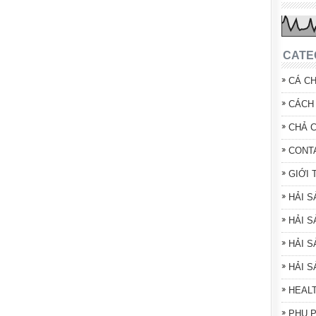
CATE
CÁ C
CÁCH 
CHẢ 
CONT
GIỚI 
HẢI 
HẢI S
HẢI S
HẢI 
HEAL
PHỤ 