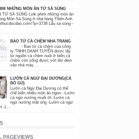
HIM NHỮNG MÓN ĂN TỪ SÁ SÙNG
 TỪ SÁ SÙNG Link phim những món ăn
ùng Món Sá Sùng ở nhà hàng Thiên Anh
amthucdocdao.com/?p=3738 Lẩu sá sùng -
BAO TỬ CÁ CHẺM NHA TRANG
- Bao tử cá chẻm của công
ty TNHH DANH TUYẾN được lấy
từ nguồn cá chẻm nuôi ở biển,cá
chẻm còn sống được vớt lên đem
vào nhà máy ...
LƯỜN CÁ NGỪ ĐẠI DƯƠNG(CÁ
BÒ GÙ)
Lườn cá Ngừ Đại Dương có thể
chế biến nhiều món ăn ngon: -Lườn
cá ngừ nướng muối ớt -Lườn cá
ngừ nướng mật ong -Lườn cá ngừ
t -L...
S
L PAGEVIEWS