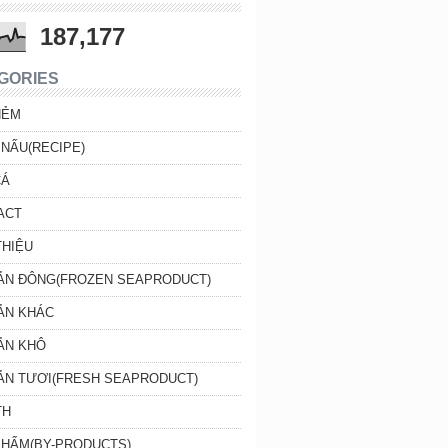
187,177
GORIES
HẺM
NẤU(RECIPE)
CÁ
ACT
THIỆU
SẢN ĐÔNG(FROZEN SEAPRODUCT)
ẢN KHÁC
ẢN KHÔ
SẢN TƯƠI(FRESH SEAPRODUCT)
TH
PHẨM(BY-PRODUCTS)