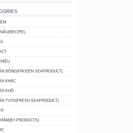
GORIES
HẺM
NẤU(RECIPE)
CÁ
ACT
THIỆU
SẢN ĐÔNG(FROZEN SEAPRODUCT)
ẢN KHÁC
ẢN KHÔ
SẢN TƯƠI(FRESH SEAPRODUCT)
TH
PHẨM(BY-PRODUCTS)
ỨC