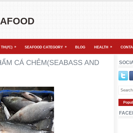
EAFOOD
»
»
»
 THỰC)
SEAFOOD CATEGORY
BLOG
HEALTH
CONTA
HẨM CÁ CHẺM(SEABASS AND
SOCI
Popul
FACE