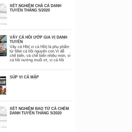
XÉT NGHIỆM CHẢ CÁ DANH
TUYẾN THÁNG 5/2020
VÂY CÁ HỒI ƯỚP GIA VỊ DANH
TUYẾN
Vây cá Hồi( vi cá Hồi) là phụ phẩm
từ fillet cá hồi nguyên con.Vi dễ
chế biến, và chế biến nhiều món, vi
cá hồi nướng muối ơt, vi cá hồi
SÚP VI CÁ MẬP
XÉT NGHIỆM BAO TỬ CÁ CHẺM
DANH TUYẾN THÁNG 5/2020