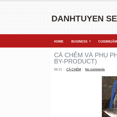
DANHTUYEN S
»
HOME
BUSINESS
CUISINE(ẨM
CÁ CHẺM VÀ PHỤ P
BY-PRODUCT)
06:21
CÁ CHẺM
No comments