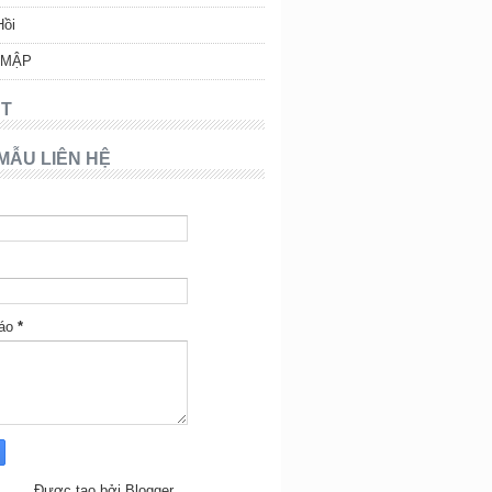
Hồi
 MẬP
T
MẪU LIÊN HỆ
báo
*
Được tạo bởi
Blogger
.