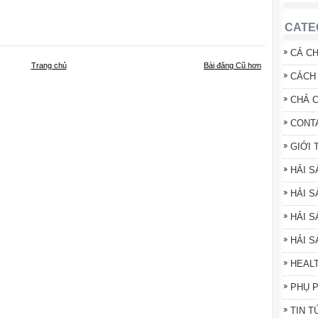
CATE
CÁ C
Trang chủ
Bài đăng Cũ hơn
CÁCH 
CHẢ 
CONT
GIỚI 
HẢI 
HẢI S
HẢI S
HẢI 
HEAL
PHỤ 
TIN T