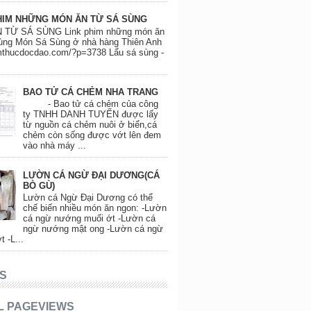
HIM NHỮNG MÓN ĂN TỪ SÁ SÙNG
 TỪ SÁ SÙNG Link phim những món ăn
ùng Món Sá Sùng ở nhà hàng Thiên Anh
amthucdocdao.com/?p=3738 Lẩu sá sùng -
BAO TỬ CÁ CHẺM NHA TRANG
- Bao tử cá chẻm của công
ty TNHH DANH TUYẾN được lấy
từ nguồn cá chẻm nuôi ở biển,cá
chẻm còn sống được vớt lên đem
vào nhà máy ...
LƯỜN CÁ NGỪ ĐẠI DƯƠNG(CÁ
BÒ GÙ)
Lườn cá Ngừ Đại Dương có thể
chế biến nhiều món ăn ngon: -Lườn
cá ngừ nướng muối ớt -Lườn cá
ngừ nướng mật ong -Lườn cá ngừ
t -L...
S
L PAGEVIEWS