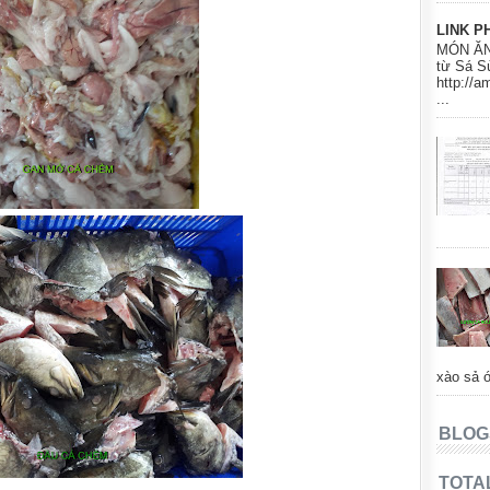
LINK P
MÓN ĂN
từ Sá S
http://
...
xào sả ớ
BLOG
TOTA