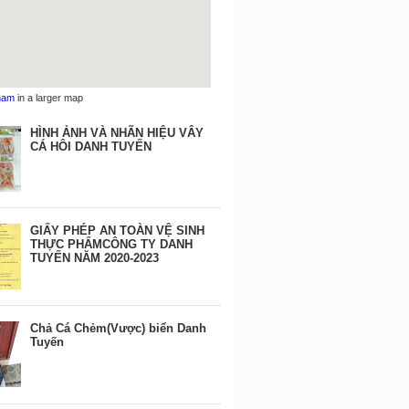
nam
in a larger map
HÌNH ẢNH VÀ NHÃN HIỆU VÂY
CÁ HÔI DANH TUYẾN
GIẤY PHÉP AN TOÀN VỆ SINH
THỰC PHẨMCÔNG TY DANH
TUYẾN NĂM 2020-2023
Chả Cá Chẻm(Vược) biển Danh
Tuyến